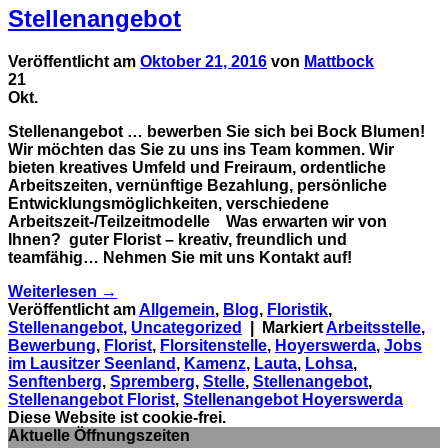
Stellenangebot
Veröffentlicht am
Oktober 21, 2016
von
Mattbock
21
Okt.
Stellenangebot … bewerben Sie sich bei Bock Blumen!
Wir möchten das Sie zu uns ins Team kommen. Wir
bieten kreatives Umfeld und Freiraum, ordentliche
Arbeitszeiten, vernünftige Bezahlung, persönliche
Entwicklungsmöglichkeiten, verschiedene
Arbeitszeit-/Teilzeitmodelle Was erwarten wir von
Ihnen? guter Florist – kreativ, freundlich und
teamfähig… Nehmen Sie mit uns Kontakt auf!
Weiterlesen
→
Veröffentlicht am
Allgemein
,
Blog
,
Floristik
,
Stellenangebot
,
Uncategorized
|
Markiert
Arbeitsstelle
,
Bewerbung
,
Florist
,
Florsitenstelle
,
Hoyerswerda
,
Jobs
im Lausitzer Seenland
,
Kamenz
,
Lauta
,
Lohsa
,
Senftenberg
,
Spremberg
,
Stelle
,
Stellenangebot
,
Stellenangebot Florist
,
Stellenangebot Hoyerswerda
Diese Website ist cookie-frei.
Aktuelle Öffnungszeiten