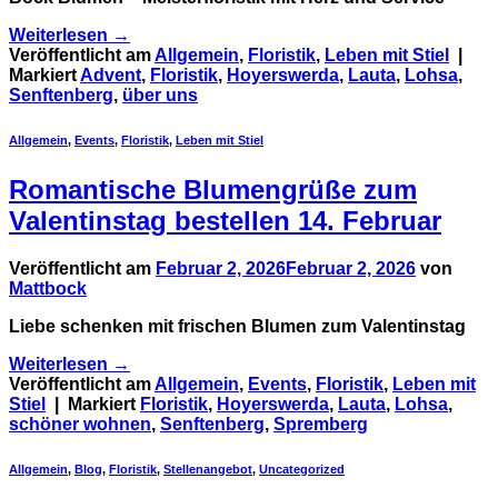
Weiterlesen
→
Veröffentlicht am
Allgemein
,
Floristik
,
Leben mit Stiel
|
Markiert
Advent
,
Floristik
,
Hoyerswerda
,
Lauta
,
Lohsa
,
Senftenberg
,
über uns
Allgemein
,
Events
,
Floristik
,
Leben mit Stiel
Romantische Blumengrüße zum
Valentinstag bestellen 14. Februar
Veröffentlicht am
Februar 2, 2026
Februar 2, 2026
von
Mattbock
Liebe schenken mit frischen Blumen zum Valentinstag
Weiterlesen
→
Veröffentlicht am
Allgemein
,
Events
,
Floristik
,
Leben mit
Stiel
|
Markiert
Floristik
,
Hoyerswerda
,
Lauta
,
Lohsa
,
schöner wohnen
,
Senftenberg
,
Spremberg
Allgemein
,
Blog
,
Floristik
,
Stellenangebot
,
Uncategorized