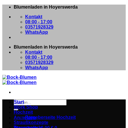
Zum
Blumenladen in Hoyerswerda
Inhalt
Kontakt
springen
08:00 - 17:00
03571928329
WhatsApp
Blumenladen in Hoyerswerda
Kontakt
08:00 - 17:00
03571928329
WhatsApp
Suchen
Start
nach:
Work Shop
Hochzeit
Ratgeberseite Hochzeit
Anmelden
Straußkonzepte
Trauergalerie
Warenkorb /
0,00
€
0