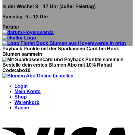
In der Woche: 8 – 17 Uhr (außer Feiertag)
Samstag: 9 – 12 Uhr
Partner
Payback Punkte mit der Sparkassen Card bei Bock
Blumen sammeln
Bestelle dein erstes Blumen Abo mit 10% Rabatt
Code:abo10
Login
Mein Konto
Shop
Warenkorb
Kasse
V