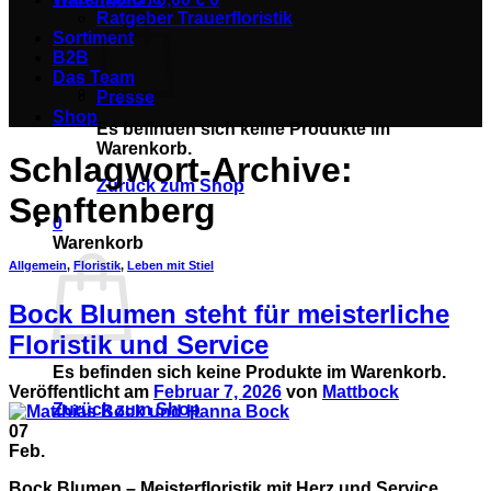
Ratgeber Trauerfloristik
Sortiment
B2B
Das Team
Presse
Shop
Es befinden sich keine Produkte im
Warenkorb.
Schlagwort-Archive:
Zurück zum Shop
Senftenberg
0
Warenkorb
Allgemein
,
Floristik
,
Leben mit Stiel
Bock Blumen steht für meisterliche
Floristik und Service
Es befinden sich keine Produkte im Warenkorb.
Veröffentlicht am
Februar 7, 2026
von
Mattbock
Zurück zum Shop
07
Feb.
Bock Blumen – Meisterfloristik mit Herz und Service