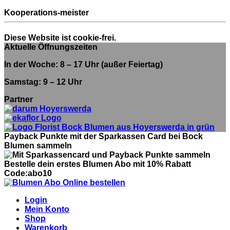
Kooperations-meister
Diese Website ist cookie-frei.
Aktuelle Öffnungszeiten
In der Woche: 8 – 17 Uhr (außer Feiertag)
Samstag: 9 – 12 Uhr
Partner
Payback Punkte mit der Sparkassen Card bei Bock
Blumen sammeln
Bestelle dein erstes Blumen Abo mit 10% Rabatt
Code:abo10
Login
Mein Konto
Shop
Warenkorb