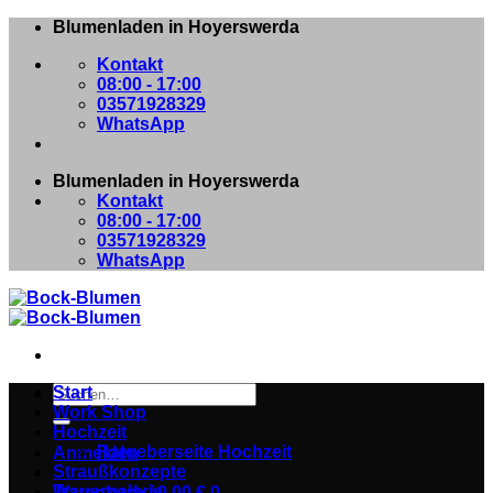
Zum
Blumenladen in Hoyerswerda
Inhalt
Kontakt
springen
08:00 - 17:00
03571928329
WhatsApp
Blumenladen in Hoyerswerda
Kontakt
08:00 - 17:00
03571928329
WhatsApp
Suchen
Start
nach:
Work Shop
Hochzeit
Ratgeberseite Hochzeit
Anmelden
Straußkonzepte
Trauergalerie
Warenkorb /
0,00
€
0