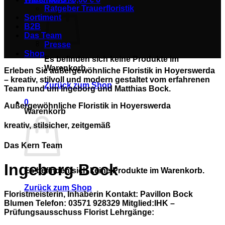
Ratgeber Trauerfloristik
Sortiment
B2B
Das Team
Presse
Shop
Es befinden sich keine Produkte im
Warenkorb.
Erleben Sie außergewöhnliche Floristik in Hoyerswerda
– kreativ, stilvoll und modern gestaltet vom erfahrenen
Zurück zum Shop
Team rund um Ingeborg und Matthias Bock.
0
Außergewöhnliche Floristik in Hoyerswerda
Warenkorb
kreativ, stilsicher, zeitgemäß
Das Kern Team
Ingeborg Bock
Es befinden sich keine Produkte im Warenkorb.
Zurück zum Shop
Floristmeisterin, Inhaberin
Kontakt
: Pavillon Bock
Blumen Telefon: 03571 928329 Mitglied:IHK –
Prüfungsausschuss Florist
Lehrgänge: