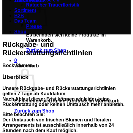
Ratgeber Trauerfloristik
Sortiment
B2B
Das Team
Presse
Shop
Es befinden sich keine Produkte im
Warenkorb.
Rückgabe- und
Zurück zum Shop
Rückerstattungsrichtlinien
0
Bock Blumen
Warenkorb
Überblick
Unsere Rückgabe- und Rückerstattungsrichtlinien
gelten
7 Tage ab Kaufdatum
.
Nach Ablauf dieser Frist können wir leider
keine
Es befinden sich keine Produkte im Warenkorb.
Rückerstattung oder keinen Umtausch
mehr anbieten.
Zurück zum Shop
Bitte beachten Sie:
Der
Umtausch von frischen Blumen und floralen
Arrangements
ist
ausschließlich innerhalb von 24
Stunden nach dem Kauf
möglich.