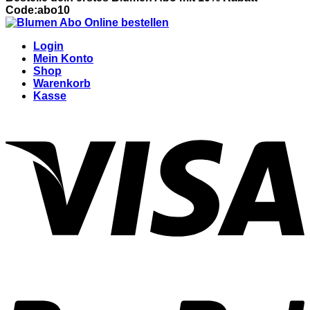
Code:abo10
Login
Mein Konto
Shop
Warenkorb
Kasse
V
P