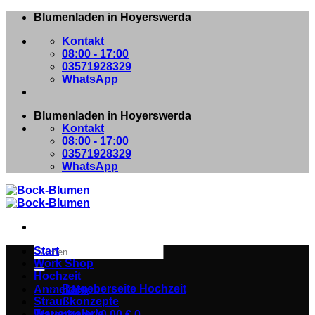
Zum
Blumenladen in Hoyerswerda
Inhalt
Kontakt
springen
08:00 - 17:00
03571928329
WhatsApp
Blumenladen in Hoyerswerda
Kontakt
08:00 - 17:00
03571928329
WhatsApp
Suchen
Start
nach:
Work Shop
Hochzeit
Ratgeberseite Hochzeit
Anmelden
Straußkonzepte
Trauergalerie
Warenkorb /
0,00
€
0