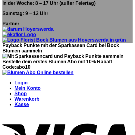
In der Woche: 8 – 17 Uhr (außer Feiertag)
Samstag: 9 – 12 Uhr
Partner
Payback Punkte mit der Sparkassen Card bei Bock
Blumen sammeln
Bestelle dein erstes Blumen Abo mit 10% Rabatt
Code:abo10
Login
Mein Konto
Shop
Warenkorb
Kasse
V