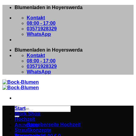
Zum
Blumenladen in Hoyerswerda
Inhalt
Kontakt
springen
08:00 - 17:00
03571928329
WhatsApp
Blumenladen in Hoyerswerda
Kontakt
08:00 - 17:00
03571928329
WhatsApp
Suchen
Start
nach:
Work Shop
Hochzeit
Ratgeberseite Hochzeit
Anmelden
Straußkonzepte
Trauergalerie
Warenkorb /
0,00
€
0