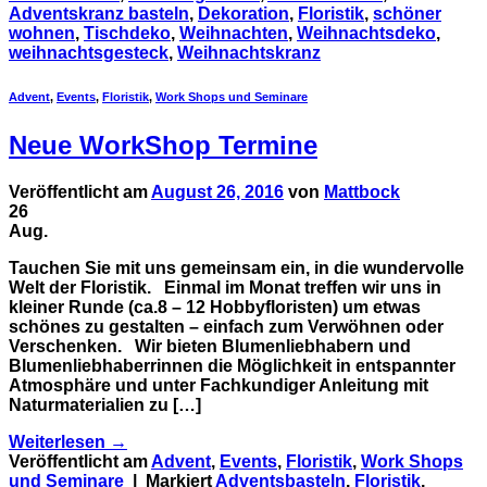
Adventskranz basteln
,
Dekoration
,
Floristik
,
schöner
wohnen
,
Tischdeko
,
Weihnachten
,
Weihnachtsdeko
,
weihnachtsgesteck
,
Weihnachtskranz
Advent
,
Events
,
Floristik
,
Work Shops und Seminare
Neue WorkShop Termine
Veröffentlicht am
August 26, 2016
von
Mattbock
26
Aug.
Tauchen Sie mit uns gemeinsam ein, in die wundervolle
Welt der Floristik. Einmal im Monat treffen wir uns in
kleiner Runde (ca.8 – 12 Hobbyfloristen) um etwas
schönes zu gestalten – einfach zum Verwöhnen oder
Verschenken. Wir bieten Blumenliebhabern und
Blumenliebhaberrinnen die Möglichkeit in entspannter
Atmosphäre und unter Fachkundiger Anleitung mit
Naturmaterialien zu […]
Weiterlesen
→
Veröffentlicht am
Advent
,
Events
,
Floristik
,
Work Shops
und Seminare
|
Markiert
Adventsbasteln
,
Floristik
,