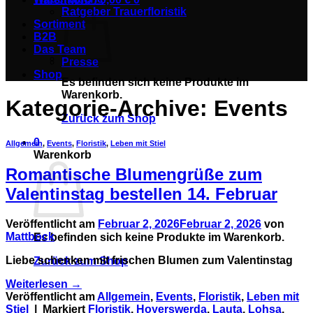
Ratgeber Trauerfloristik
Sortiment
B2B
Das Team
Presse
Shop
Es befinden sich keine Produkte im
Warenkorb.
Kategorie-Archive:
Events
Zurück zum Shop
0
Allgemein
,
Events
,
Floristik
,
Leben mit Stiel
Warenkorb
Romantische Blumengrüße zum
Valentinstag bestellen 14. Februar
Veröffentlicht am
Februar 2, 2026
Februar 2, 2026
von
Mattbock
Es befinden sich keine Produkte im Warenkorb.
Liebe schenken mit frischen Blumen zum Valentinstag
Zurück zum Shop
Weiterlesen
→
Veröffentlicht am
Allgemein
,
Events
,
Floristik
,
Leben mit
Stiel
|
Markiert
Floristik
,
Hoyerswerda
,
Lauta
,
Lohsa
,