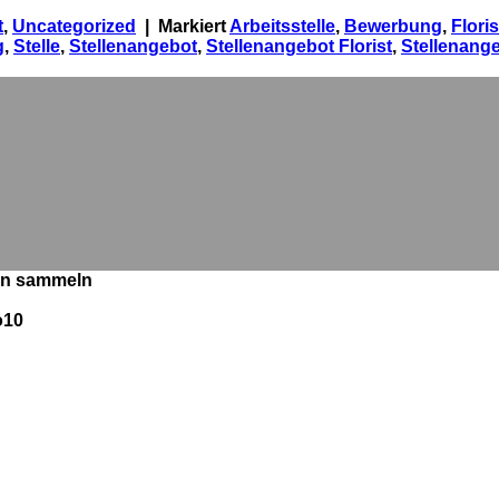
t
,
Uncategorized
|
Markiert
Arbeitsstelle
,
Bewerbung
,
Floris
g
,
Stelle
,
Stellenangebot
,
Stellenangebot Florist
,
Stellenang
en sammeln
o10