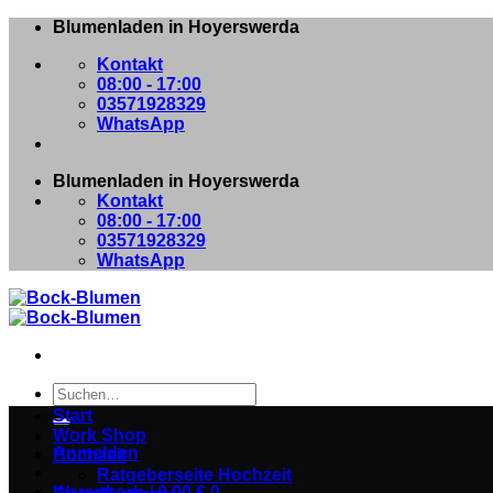
Zum
Blumenladen in Hoyerswerda
Inhalt
Kontakt
springen
08:00 - 17:00
03571928329
WhatsApp
Blumenladen in Hoyerswerda
Kontakt
08:00 - 17:00
03571928329
WhatsApp
Suchen
nach:
Start
Work Shop
Anmelden
Hochzeit
Ratgeberseite Hochzeit
Warenkorb /
0,00
€
0