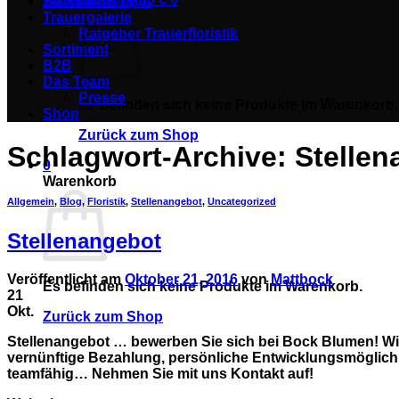
Straußkonzepte
Trauergalerie
Ratgeber Trauerfloristik
Sortiment
B2B
Das Team
Presse
Es befinden sich keine Produkte im Warenkorb.
Shop
Zurück zum Shop
Schlagwort-Archive:
Stelle
0
Warenkorb
Allgemein
,
Blog
,
Floristik
,
Stellenangebot
,
Uncategorized
Stellenangebot
Veröffentlicht am
Oktober 21, 2016
von
Mattbock
Es befinden sich keine Produkte im Warenkorb.
21
Okt.
Zurück zum Shop
Stellenangebot … bewerben Sie sich bei Bock Blumen! Wir
vernünftige Bezahlung, persönliche Entwicklungsmöglichke
teamfähig… Nehmen Sie mit uns Kontakt auf!