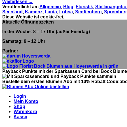
Weiterlesen
→
Veröffentlicht am
Allgemein
,
Blog
,
Floristik
,
Stellenangebo
Seenland
,
Kamenz
,
Lauta
,
Lohsa
,
Senftenberg
,
Sprember
Diese Website ist cookie-frei.
Aktuelle Öffnungszeiten
In der Woche: 8 – 17 Uhr (außer Feiertag)
Samstag: 9 – 12 Uhr
Partner
Payback Punkte mit der Sparkassen Card bei Bock Blum
Bestelle dein erstes Blumen Abo mit 10% Rabatt Code:ab
Login
Mein Konto
Shop
Warenkorb
Kasse