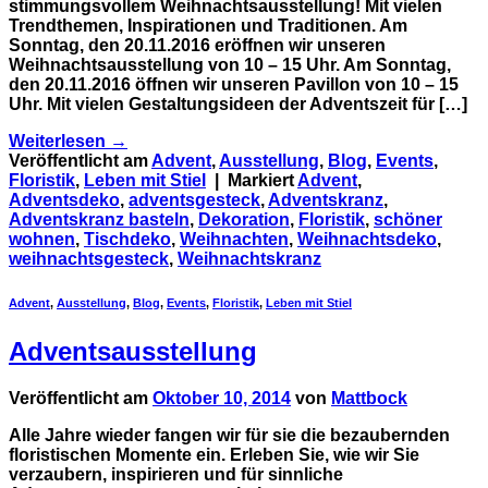
stimmungsvollem Weihnachtsausstellung! Mit vielen
Trendthemen, Inspirationen und Traditionen. Am
Sonntag, den 20.11.2016 eröffnen wir unseren
Weihnachtsausstellung von 10 – 15 Uhr. Am Sonntag,
den 20.11.2016 öffnen wir unseren Pavillon von 10 – 15
Uhr. Mit vielen Gestaltungsideen der Adventszeit für […]
Weiterlesen
→
Veröffentlicht am
Advent
,
Ausstellung
,
Blog
,
Events
,
Floristik
,
Leben mit Stiel
|
Markiert
Advent
,
Adventsdeko
,
adventsgesteck
,
Adventskranz
,
Adventskranz basteln
,
Dekoration
,
Floristik
,
schöner
wohnen
,
Tischdeko
,
Weihnachten
,
Weihnachtsdeko
,
weihnachtsgesteck
,
Weihnachtskranz
Advent
,
Ausstellung
,
Blog
,
Events
,
Floristik
,
Leben mit Stiel
Adventsausstellung
Veröffentlicht am
Oktober 10, 2014
von
Mattbock
Alle Jahre wieder fangen wir für sie die bezaubernden
floristischen Momente ein. Erleben Sie, wie wir Sie
verzaubern, inspirieren und für sinnliche