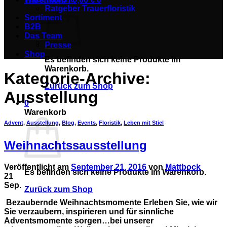
Ratgeber Trauerfloristik
Sortiment
B2B
Das Team
Presse
Shop
Es befinden sich keine Produkte im
Warenkorb.
Kategorie-Archive:
Zurück zum Shop
Ausstellung
0
Warenkorb
Advent
,
Ausstellung
,
Blog
,
Events
,
Floristik
,
Leben mit Stiel
Weihnachtssausstellung
Veröffentlicht am
September 21, 2016
von
Mattbock
Es befinden sich keine Produkte im Warenkorb.
21
Sep.
Zurück zum Shop
Bezaubernde Weihnachtsmomente Erleben Sie, wie wir
Sie verzaubern, inspirieren und für sinnliche
Adventsmomente sorgen…bei unserer