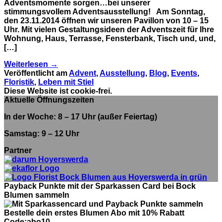
Adventsmomente sorgen…bei unserer
stimmungsvollem Adventsausstellung! Am Sonntag,
den 23.11.2014 öffnen wir unseren Pavillon von 10 – 15
Uhr. Mit vielen Gestaltungsideen der Adventszeit für Ihre
Wohnung, Haus, Terrasse, Fensterbank, Tisch und, und,
[…]
Weiterlesen
→
Veröffentlicht am
Advent
,
Ausstellung
,
Blog
,
Events
,
Floristik
,
Leben mit Stiel
Diese Website ist cookie-frei.
Aktuelle Öffnungszeiten
In der Woche: 8 – 17 Uhr (außer Feiertag)
Samstag: 9 – 12 Uhr
Partner
Payback Punkte mit der Sparkassen Card bei Bock
Blumen sammeln
Bestelle dein erstes Blumen Abo mit 10% Rabatt
Code:abo10