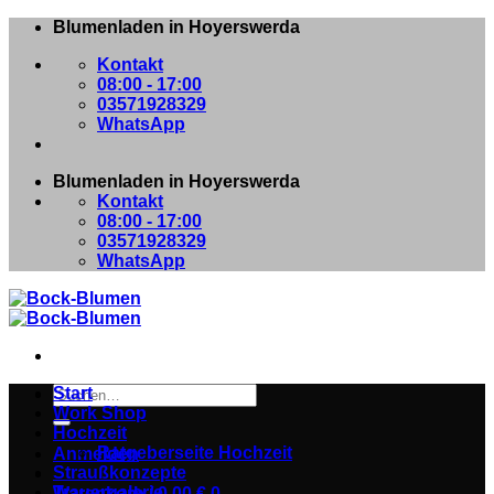
Zum
Blumenladen in Hoyerswerda
Inhalt
Kontakt
springen
08:00 - 17:00
03571928329
WhatsApp
Blumenladen in Hoyerswerda
Kontakt
08:00 - 17:00
03571928329
WhatsApp
Suchen
Start
nach:
Work Shop
Hochzeit
Ratgeberseite Hochzeit
Anmelden
Straußkonzepte
Trauergalerie
Warenkorb /
0,00
€
0