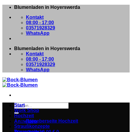
Zum
Blumenladen in Hoyerswerda
Inhalt
Kontakt
springen
08:00 - 17:00
03571928329
WhatsApp
Blumenladen in Hoyerswerda
Kontakt
08:00 - 17:00
03571928329
WhatsApp
Suchen
Start
nach:
Work Shop
Hochzeit
Ratgeberseite Hochzeit
Anmelden
Straußkonzepte
Trauergalerie
Warenkorb /
0,00
€
0