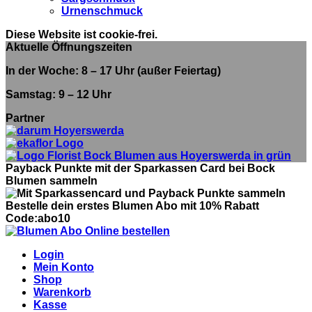
Urnenschmuck
Diese Website ist cookie-frei.
Aktuelle Öffnungszeiten
In der Woche: 8 – 17 Uhr (außer Feiertag)
Samstag: 9 – 12 Uhr
Partner
Payback Punkte mit der Sparkassen Card bei Bock
Blumen sammeln
Bestelle dein erstes Blumen Abo mit 10% Rabatt
Code:abo10
Login
Mein Konto
Shop
Warenkorb
Kasse