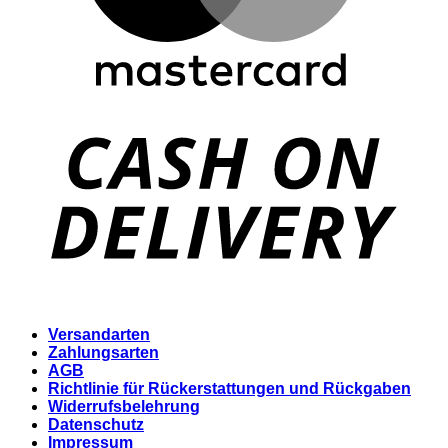
D
Versandarten
Zahlungsarten
AGB
Richtlinie für Rückerstattungen und Rückgaben
Widerrufsbelehrung
Datenschutz
Impressum