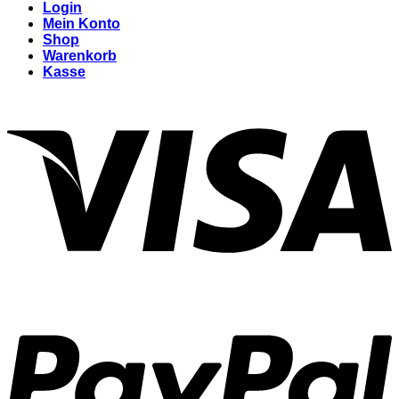
Login
Mein Konto
Shop
Warenkorb
Kasse
V
P