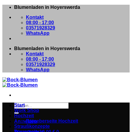
Zum
Blumenladen in Hoyerswerda
Inhalt
Kontakt
springen
08:00 - 17:00
03571928329
WhatsApp
Blumenladen in Hoyerswerda
Kontakt
08:00 - 17:00
03571928329
WhatsApp
Suchen
Start
nach:
Work Shop
Hochzeit
Ratgeberseite Hochzeit
Anmelden
Straußkonzepte
Trauergalerie
Warenkorb /
0,00
€
0