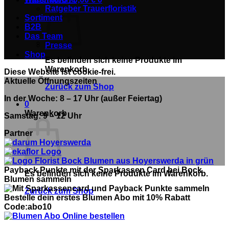
Ratgeber Trauerfloristik
Sortiment
B2B
Das Team
Presse
Shop
Es befinden sich keine Produkte im
Warenkorb.
Diese Website ist cookie-frei.
Aktuelle Öffnungszeiten
Zurück zum Shop
In der Woche: 8 – 17 Uhr (außer Feiertag)
0
Warenkorb
Samstag: 9 – 12 Uhr
Partner
Payback Punkte mit der Sparkassen Card bei Bock
Es befinden sich keine Produkte im Warenkorb.
Blumen sammeln
Zurück zum Shop
Bestelle dein erstes Blumen Abo mit 10% Rabatt
Code:abo10